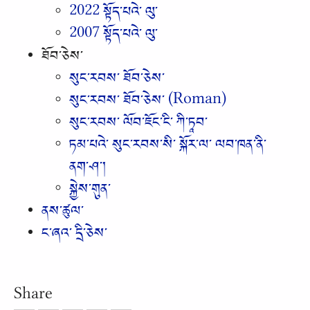
2022 སྟོད༌པའེ༌ ལུ༌
2007 སྟོད༌པའེ༌ ལུ༌
ཐོབ༌ཅེས༌
སུང༌རབས༌ ཐོབ༌ཅེས༌
སུང༌རབས༌ ཐོབ༌ཅེས༌ (Roman)
སུང༌རབས༌ ལོབ༌ཇོང༌ངི༌ ཀི༌ཏཱབ༌
ཏམ༌པའེ༌ སུང༌རབས༌སི༌ སྐོར༌ལ༌ ལབ༌ཁན༌ནི༌
ནག༌ཤ༌།
སྐྱེས༌གུན༌
ནས༌ཚུལ༌
ང༌ཞའ༌ དྲི༌ཅེས༌
Share