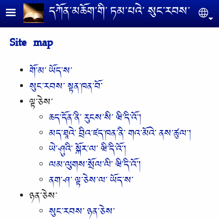
Skip to main content
དཀོན༌མཆོག༌གི༌ ཏམ༌པའེ༌ སུང༌རབས༌
Se
Site map
གོ༌མ༌ ཡོད༌ས༌
སུང༌རབས༌ སྟན༌ཁན༌བོ༌
ལྟ་ཅེས་
ཆད༌དོན༌ནི༌ རུངས༌སི༌ ཝི༌དི༌འོ༌།
མད༌ཐཱའེ༌ བྲིའ༌ཛད༌ཁན༌ནི༌ གའ༌མོའེ༌ ནས༌ཚུལ༌།
ཡེ༌ཤུའི༌ སྐོར༌ལ༌ ཝི༌དི༌འོ༌།
ལམ༌ལུགས༌སྲོལ༌ལི༌ ཝི༌དི༌འོ༌།
ནག༌ཤ༌ ལྟ༌ཅེས༌ལ༌ ཡོད༌ས༌
ཉན༌ཅེས་
སུང༌རབས༌ ཉན༌ཅེས༌