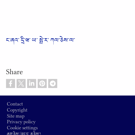
ང༌ཞའ༌ དྲི༌ཝ༌ ཡ༌ སྤེ༌ར༌ ཀལ༌ཅེས༌ལ༌
Share
Footer
Contact
Copyright
Site map
Privacy policy
Cookie settings